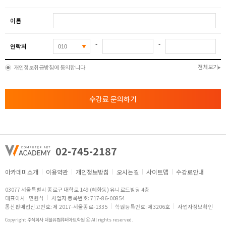
이름
-
-
연락처
전체보기
개인정보취급방침에 동의합니다
수강료 문의하기
02-745-2187
아카데미소개
이용약관
개인정보방침
오시는길
사이트맵
수강료안내
03077 서울특별시 종로구 대학로 149 (혜화동) 유니로드빌딩 4층
대표이사 : 민원식
사업자 등록번호: 717-86-00854
통신판매업신고번호: 제 2017-서울종로-1335
학원등록번호: 제3206호
사업자정보확인
Copyright 주식회사 더블유컴퓨터아트학원 ⓒ All rights reserved.