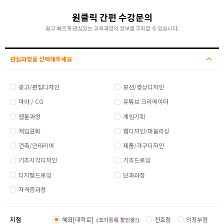
원클릭 간편 수강문의
쉽고 빠르게 관심있는 교육과정의 정보를 조회할 수 있습니다.
관심과정을 선택해주세요
광고/편집디자인
모션/영상디자인
마야 / CG
유튜브 크리에이터
웹툰과정
게임기획
게임원화
웹디자인/퍼블리싱
건축/인테리어
제품/가구디자인
기초시각디자인
기초드로잉
디지털드로잉
단과과정
자격증과정
지점
혜화[대학로]
천호점
의정부점
(조기등록 할인중!)