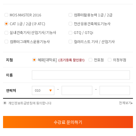
MOS MASTER 2016
컴퓨터활용능력 1급 / 2급
CAT 1급 / 2급 (구 ATC)
전산응용건축제도기능사
실내건축기사/산업기사/기능사
GTQ / GTQi
컴퓨터그래픽스운용기능사
컬러리스트 기사 / 산업기사
지점
혜화[대학로]
천호점
의정부점
(조기등록 할인중!)
이름
-
-
연락처
전체보기
개인정보취급방침에 동의합니다
수강료 문의하기