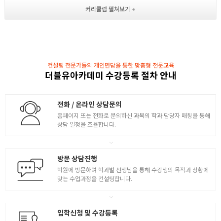
- Arc, Ellipse, Polygon, Offset의 사용법
도면에 대한 이해 / 재질 표현 / 평면도 제작
- Trim, Extend, Fillet, Chamfer 작업법
- Mirror로 복사하는 법 및 객체 이동 및 복사
- Polar / Rectangle Array 방법 및 Rotate 작업법
2
컨설팅 전문가들의 개인면담을 통한 맞춤형 전문교육
더블유아카데미 수강등록 절차 안내
- Break, Strstch, Scale 작업법
- Solid, Donut, Tracc를 활용한 태극기 제작
- Layer 제작법 학습
전화 / 온라인 상담문의
- Properties , Matchprop를 활용한 회의실 드로잉
홈페이지 또는 전화로 문의하신 과목의 학과 담당자 매칭을 통해
수정명령 / 객체변환 / 레이어생성
상담 일정을 조율합니다.
- Hatch의 정의와 적용 및 수정 방법 학습
- Mline, Mledit, Mstyle을 활용한 벽체 드로잉
방문 상담진행
3
학원에 방문하여 학과별 선생님을 통해 수강생의 목적과 상황에
- Block, Design Center을 활용한 가구 배치
맞는 수업과정을 컨설팅합니다.
- 이미지 삽입 및 수정 교육
- Xref 사용 및 피드백 수정 작업
2차원도면제작 / 기출 모의고사 풀이
입학신청 및 수강등록