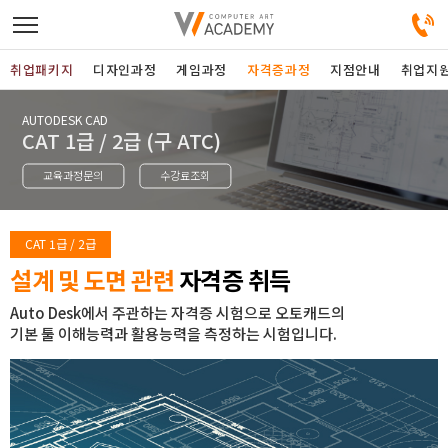
취업패키지
디자인과정
게임과정
자격증과정
지점안내
취업지
AUTODESK CAD
디자인정규과정
CAT 1급 / 2급 (구 ATC)
교육과정문의
수강료조회
디자인단과과정
게임과정
CAT 1급 / 2급
설계 및 도면 관련
자격증 취득
자격증과정
Auto Desk에서 주관하는 자격증 시험으로 오토캐드의
기본 툴 이해능력과 활용능력을 측정하는 시험입니다.
커뮤니티
취업패키지