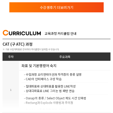
수강생후기 더보러가기
C
URRICULUM
교육과정 커리큘럼 안내
CAT (구 ATC) 과정
※ 기본 수업계획표로 강사마다 커리큘럼이 달라질 수 있습니다.
주차
주요과목
좌표 및 기본명령어 숙지
- 수업과정 오리엔테이션과 자격증의 종류 설명
- CAD의 인터페이스 구성 학습
- 절대좌표와 상대좌표를 활용한 LINE작성
1
- 상대극좌표로 LINE 그리는 법 패턴 연습
- Osnap의 종류 / Select Object 제도 시간 단축법
- Rectang과 Explode 사용법과 주의점
- Dist & List를 활용한 길이 수정법