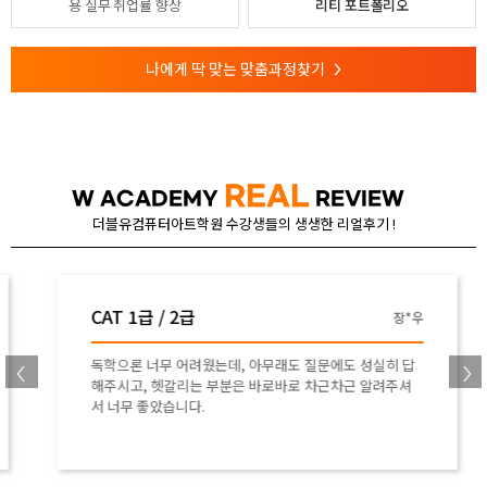
용
실무 취업률 향상
리티 포트폴리오
나에게 딱 맞는 맞춤과정찾기
>
REAL
W ACADEMY
REVIEW
더블유컴퓨터아트학원 수강생들의 생생한 리얼후기 !
CAT 1급 / 2급
장*우
독학으론 너무 어려웠는데, 아무래도 질문에도 성실히 답
해주시고, 헷갈리는 부분은 바로바로 차근차근 알려주셔
서 너무 좋았습니다.